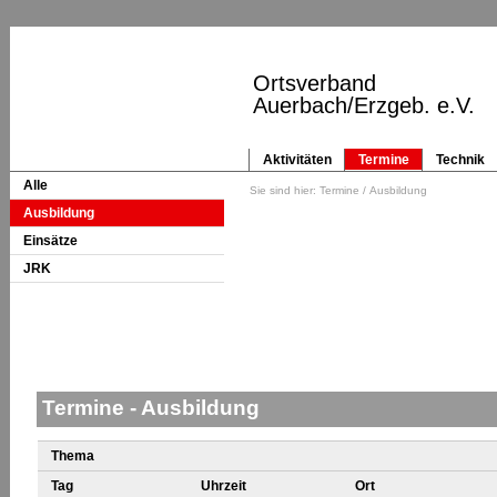
Ortsverband
Auerbach/Erzgeb. e.V.
Aktivitäten
Termine
Technik
Alle
Sie sind hier:
Termine
/ Ausbildung
Ausbildung
Einsätze
JRK
Termine - Ausbildung
Thema
Tag
Uhrzeit
Ort