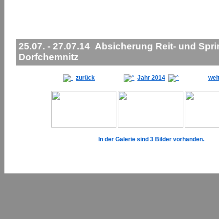
25.07. - 27.07.14 Absicherung Reit- und Spri
Dorfchemnitz
zurück
Jahr 2014
wei
In der Galerie sind 3 Bilder vorhanden.